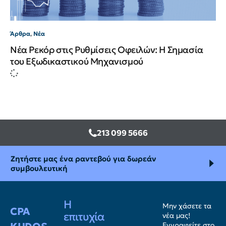
Άρθρα
,
Νέα
Νέα Ρεκόρ στις Ρυθμίσεις Οφειλών: Η Σημασία
του Εξωδικαστικού Μηχανισμού
213 099 5666
Ζητήστε μας ένα ραντεβού για δωρεάν
συμβουλευτική
Η
Μην χάσετε τα
CPA
επιτυχία
νέα μας!
Εγγραφείτε στο