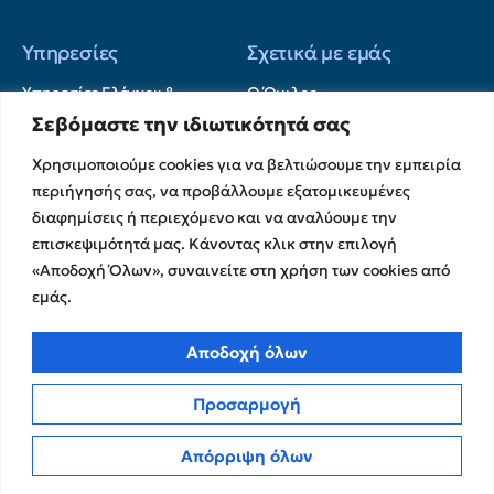
Υπηρεσίες
Σχετικά με εμάς
Υπηρεσίες Ελέγχου &
Ο Όμιλος
Διασφάλισης
Σεβόμαστε την ιδιωτικότητά σας
Η Ομάδα μας
Χρηματοικοικονομικές &
Ευκαιρίες Καριέρας
Συμβουλευτικές Υπηρεσίες
Χρησιμοποιούμε cookies για να βελτιώσουμε την εμπειρία
Στρατηγικές Συνεργασίες
περιήγησής σας, να προβάλλουμε εξατομικευμένες
Υπηρεσίες Ανάπτυξης και
Καινοτομίας
Memberships
διαφημίσεις ή περιεχόμενο και να αναλύουμε την
επισκεψιμότητά μας. Κάνοντας κλικ στην επιλογή
Λογιστικές & Φορολογικές
Εκθέσεις Διαφάνειας
Υπηρεσίες
«Αποδοχή Όλων», συναινείτε στη χρήση των cookies από
Επικοινωνία
εμάς.
Insights
Αποδοχή όλων
Πολιτική Απορρήτου
Νέα
Όροι Χρήσης
Άρθρα
Προσαρμογή
Πολιτική Cookies
ΜΜΕ
Απόρριψη όλων
CPA Kudos Greece