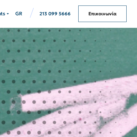
hts
GR
213 099 5666
Επικοινωνία