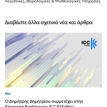
Λογιστικές, Φορολογικές & Μισθολογικές Υπηρεσίες
Διαβάστε άλλα σχετικά νέα και άρθρα
Νέ
Νέ
ΙΙ
Νέα
Ο Δημήτρης Δημητρίου συμμετέχει στην
Επιτροπή Banking του ICC Ελλάδας