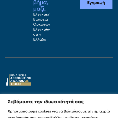
βήμα,
Εγγραφή
μαζί.
Ελεγκτική
Εταιρεία
Ορκωτών
Ελεγκτών
στην
Ελλάδα
Υπηρεσίες
Σχετικά με εμάς
Σεβόμαστε την ιδιωτικότητά σας
Υπηρεσίες Ελέγχου &
Ο Όμιλος
Χρησιμοποιούμε cookies για να βελτιώσουμε την εμπειρία
Διασφάλισης
Η Ομάδα μας
περιήγησής σας, να προβάλλουμε εξατομικευμένες