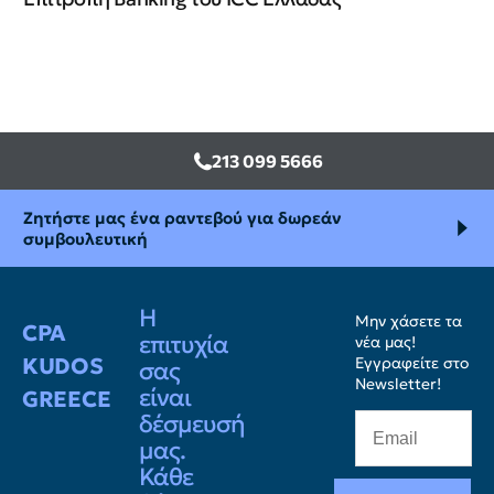
213 099 5666
Ζητήστε μας ένα ραντεβού για δωρεάν
συμβουλευτική
Η
Μην χάσετε τα
CPA
επιτυχία
νέα μας!
KUDOS
Εγγραφείτε στο
σας
Newsletter!
είναι
GREECE
δέσμευσή
μας.
Κάθε