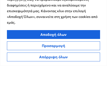
Χρηματοικοικονομικές &
διαφημίσεις ή περιεχόμενο και να αναλύουμε την
Ευκαιρίες Καριέρας
Συμβουλευτικές Υπηρεσίες
επισκεψιμότητά μας. Κάνοντας κλικ στην επιλογή
Στρατηγικές Συνεργασίες
Υπηρεσίες Ανάπτυξης και
«Αποδοχή Όλων», συναινείτε στη χρήση των cookies από
Καινοτομίας
Memberships
εμάς.
Λογιστικές & Φορολογικές
Εκθέσεις Διαφάνειας
Υπηρεσίες
Επικοινωνία
Αποδοχή όλων
Insights
Προσαρμογή
Πολιτική Απορρήτου
Νέα
Απόρριψη όλων
Όροι Χρήσης
Άρθρα
Πολιτική Cookies
ΜΜΕ
CPA Kudos Greece
© 2026