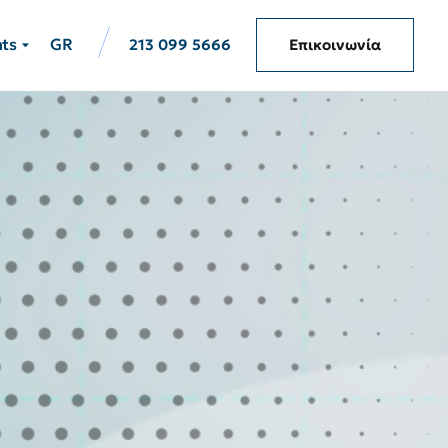
hts
GR
213 099 5666
Επικοινωνία