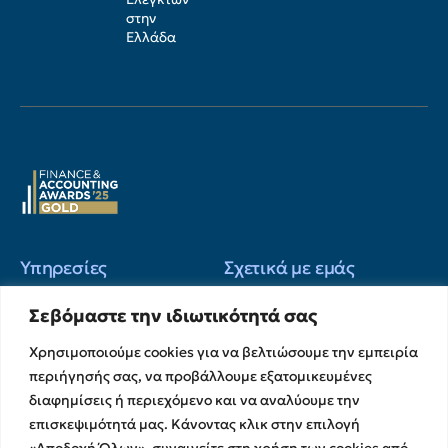
στην
Ελλάδα
Υπηρεσίες
Σχετικά με εμάς
Υπηρεσίες Ελέγχου &
Ο Όμιλος
Σεβόμαστε την ιδιωτικότητά σας
Διασφάλισης
Η Ομάδα μας
Χρηματοικοικονομικές &
Χρησιμοποιούμε cookies για να βελτιώσουμε την εμπειρία
Ευκαιρίες Καριέρας
Συμβουλευτικές Υπηρεσίες
περιήγησής σας, να προβάλλουμε εξατομικευμένες
Στρατηγικές Συνεργασίες
Υπηρεσίες Ανάπτυξης και
διαφημίσεις ή περιεχόμενο και να αναλύουμε την
Καινοτομίας
Memberships
επισκεψιμότητά μας. Κάνοντας κλικ στην επιλογή
Λογιστικές & Φορολογικές
Εκθέσεις Διαφάνειας
«Αποδοχή Όλων», συναινείτε στη χρήση των cookies από