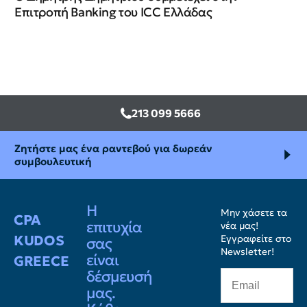
Επιτροπή Banking του ICC Ελλάδας
213 099 5666
Ζητήστε μας ένα ραντεβού για δωρεάν
συμβουλευτική
Η
Μην χάσετε τα
CPA
επιτυχία
νέα μας!
KUDOS
Εγγραφείτε στο
σας
Newsletter!
είναι
GREECE
δέσμευσή
μας.