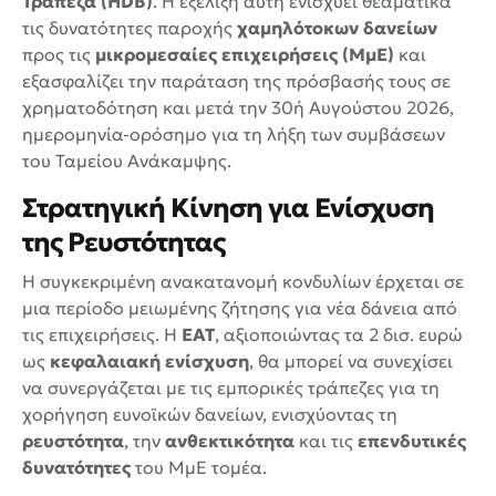
Τράπεζα (HDB)
. Η εξέλιξη αυτή ενισχύει θεαματικά
τις δυνατότητες παροχής
χαμηλότοκων δανείων
προς τις
μικρομεσαίες επιχειρήσεις (ΜμΕ)
και
εξασφαλίζει την παράταση της πρόσβασής τους σε
χρηματοδότηση και μετά την 30ή Αυγούστου 2026,
ημερομηνία-ορόσημο για τη λήξη των συμβάσεων
του Ταμείου Ανάκαμψης.
Στρατηγική Κίνηση για Ενίσχυση
της Ρευστότητας
Η συγκεκριμένη ανακατανομή κονδυλίων έρχεται σε
μια περίοδο μειωμένης ζήτησης για νέα δάνεια από
τις επιχειρήσεις. Η
ΕΑΤ
, αξιοποιώντας τα 2 δισ. ευρώ
ως
κεφαλαιακή ενίσχυση
, θα μπορεί να συνεχίσει
να συνεργάζεται με τις εμπορικές τράπεζες για τη
χορήγηση ευνοϊκών δανείων, ενισχύοντας τη
ρευστότητα
, την
ανθεκτικότητα
και τις
επενδυτικές
δυνατότητες
του ΜμΕ τομέα.