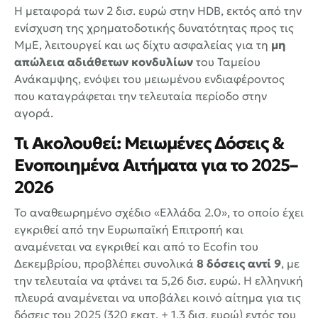
Η μεταφορά των 2 δισ. ευρώ στην HDB, εκτός από την
ενίσχυση της χρηματοδοτικής δυνατότητας προς τις
ΜμΕ, λειτουργεί και ως δίχτυ ασφαλείας για τη
μη
απώλεια αδιάθετων κονδυλίων
του Ταμείου
Ανάκαμψης, ενόψει του μειωμένου ενδιαφέροντος
που καταγράφεται την τελευταία περίοδο στην
αγορά.
Τι Ακολουθεί: Μειωμένες Δόσεις &
Ενοποιημένα Αιτήματα για το 2025–
2026
Το αναθεωρημένο σχέδιο «Ελλάδα 2.0», το οποίο έχει
εγκριθεί από την Ευρωπαϊκή Επιτροπή και
αναμένεται να εγκριθεί και από το Ecofin του
Δεκεμβρίου, προβλέπει συνολικά
8 δόσεις αντί 9
, με
την τελευταία να φτάνει τα 5,26 δισ. ευρώ. Η ελληνική
πλευρά αναμένεται να υποβάλει κοινό αίτημα για τις
δόσεις του 2025 (320 εκατ. + 1,3 δισ. ευρώ) εντός του