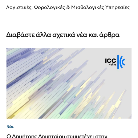
Λογιστικές, Φορολογικές & Μισθολογικές Υπηρεσίες
Διαβάστε άλλα σχετικά νέα και άρθρα
Νέ
Νέ
ΙΙ
Νέα
Ο Δημήτρης Δημητρίου συμμετέχει στην