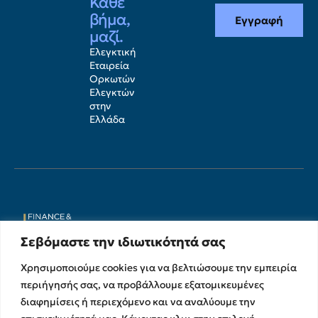
Κάθε
βήμα,
Εγγραφή
μαζί.
Ελεγκτική
Εταιρεία
Ορκωτών
Ελεγκτών
στην
Ελλάδα
Σεβόμαστε την ιδιωτικότητά σας
Χρησιμοποιούμε cookies για να βελτιώσουμε την εμπειρία
Υπηρεσίες
Σχετικά με εμάς
περιήγησής σας, να προβάλλουμε εξατομικευμένες
διαφημίσεις ή περιεχόμενο και να αναλύουμε την
Υπηρεσίες Ελέγχου &
Ο Όμιλος