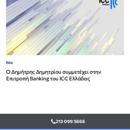
Νέ
Νέ
ΙΙ
Νέα
Ο Δημήτρης Δημητρίου συμμετέχει στην
Επιτροπή Banking του ICC Ελλάδας
213 099 5666