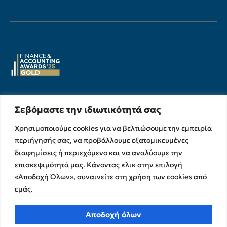
Υπηρεσίες
Σχετικά με εμάς
Σεβόμαστε την ιδιωτικότητά σας
Υπηρεσίες Ελέγχου &
Ο Όμιλος
Χρησιμοποιούμε cookies για να βελτιώσουμε την εμπειρία
Διασφάλισης
Η Ομάδα μας
περιήγησής σας, να προβάλλουμε εξατομικευμένες
Χρηματοικοικονομικές &
Ευκαιρίες Καριέρας
διαφημίσεις ή περιεχόμενο και να αναλύουμε την
Συμβουλευτικές Υπηρεσίες
Στρατηγικές Συνεργασίες
επισκεψιμότητά μας. Κάνοντας κλικ στην επιλογή
Υπηρεσίες Ανάπτυξης και
«Αποδοχή Όλων», συναινείτε στη χρήση των cookies από
Καινοτομίας
Memberships
εμάς.
Λογιστικές & Φορολογικές
Εκθέσεις Διαφάνειας
Υπηρεσίες
Επικοινωνία
Αποδοχή όλων