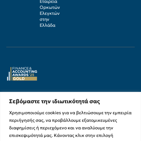
Εταιρεία
Ορκωτών
Ελεγκτών
στην
Ελλάδα
Υπηρεσίες
Σχετικά με εμάς
Σεβόμαστε την ιδιωτικότητά σας
Υπηρεσίες Ελέγχου &
Ο Όμιλος
Χρησιμοποιούμε cookies για να βελτιώσουμε την εμπειρία
Διασφάλισης
Η Ομάδα μας
περιήγησής σας, να προβάλλουμε εξατομικευμένες
Χρηματοικοικονομικές &
Ευκαιρίες Καριέρας
διαφημίσεις ή περιεχόμενο και να αναλύουμε την
Συμβουλευτικές Υπηρεσίες
επισκεψιμότητά μας. Κάνοντας κλικ στην επιλογή
Στρατηγικές Συνεργασίες
Υπηρεσίες Ανάπτυξης και