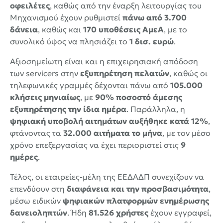
οφειλέτες
, καθώς από την έναρξη λειτουργίας του
Μηχανισμού έχουν ρυθμιστεί
πάνω από 3.700
δάνεια
, καθώς και
170 υποθέσεις ΑμεΑ
, με το
συνολικό ύψος να πλησιάζει το
1 δισ. ευρώ
.
Αξιοσημείωτη είναι και η επιχειρησιακή απόδοση
των servicers στην
εξυπηρέτηση πελατών
, καθώς οι
τηλεφωνικές γραμμές δέχονται πάνω από
105.000
κλήσεις μηνιαίως
, με
90% ποσοστό άμεσης
εξυπηρέτησης την ίδια ημέρα
. Παράλληλα, η
ψηφιακή υποβολή αιτημάτων αυξήθηκε κατά 12%
,
φτάνοντας τα
32.000 αιτήματα το μήνα
, με τον μέσο
χρόνο επεξεργασίας να έχει περιοριστεί στις
9
ημέρες
.
Τέλος, οι εταιρείες-μέλη της ΕΕΔΑΔΠ συνεχίζουν να
επενδύουν στη
διαφάνεια και την προσβασιμότητα
,
μέσω ειδικών
ψηφιακών πλατφορμών ενημέρωσης
δανειοληπτών
. Ήδη
81.526 χρήστες
έχουν εγγραφεί,