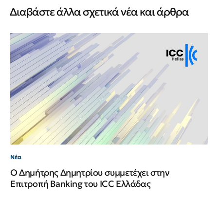
Διαβάστε άλλα σχετικά νέα και άρθρα
Νέ
Νέ
ΙΙ
Νέα
Ο Δημήτρης Δημητρίου συμμετέχει στην
Επιτροπή Banking του ICC Ελλάδας