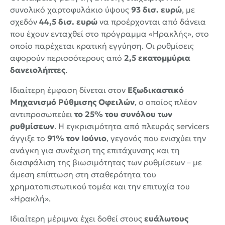
συνολικό χαρτοφυλάκιο ύψους
93 δισ. ευρώ
, με
σχεδόν
44,5 δισ. ευρώ
να προέρχονται από δάνεια
που έχουν ενταχθεί στο πρόγραμμα «Ηρακλής», στο
οποίο παρέχεται κρατική εγγύηση. Οι ρυθμίσεις
αφορούν περισσότερους από
2,5 εκατομμύρια
δανειολήπτες
.
Ιδιαίτερη έμφαση δίνεται στον
Εξωδικαστικό
Μηχανισμό Ρύθμισης Οφειλών
, ο οποίος πλέον
αντιπροσωπεύει
το 25% του συνόλου των
ρυθμίσεων
. Η εγκρισιμότητα από πλευράς servicers
άγγιξε το
91% τον Ιούνιο
, γεγονός που ενισχύει την
ανάγκη για συνέχιση της επιτάχυνσης και τη
διασφάλιση της βιωσιμότητας των ρυθμίσεων – με
άμεση επίπτωση στη σταθερότητα του
χρηματοπιστωτικού τομέα και την επιτυχία του
«Ηρακλή».
Ιδιαίτερη μέριμνα έχει δοθεί στους
ευάλωτους