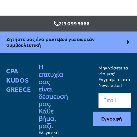
213 099 5666
Ζητήστε μας ένα ραντεβού για δωρεάν
συμβουλευτική
Η
Μην χάσετε τα
CPA
επιτυχία
νέα μας!
KUDOS
Εγγραφείτε στο
σας
Newsletter!
είναι
GREECE
δέσμευσή
μας.
Κάθε
βήμα,
Εγγραφή
μαζί.
Ελεγκτική