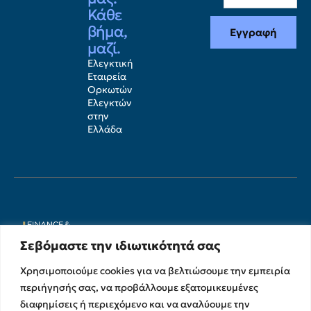
Κάθε
βήμα,
Εγγραφή
μαζί.
Ελεγκτική
Εταιρεία
Ορκωτών
Ελεγκτών
στην
Ελλάδα
Σεβόμαστε την ιδιωτικότητά σας
Χρησιμοποιούμε cookies για να βελτιώσουμε την εμπειρία
περιήγησής σας, να προβάλλουμε εξατομικευμένες
Υπηρεσίες
Σχετικά με εμάς
διαφημίσεις ή περιεχόμενο και να αναλύουμε την