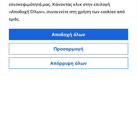
Υπηρεσίες Ελέγχου &
Ο Όμιλος
επισκεψιμότητά μας. Κάνοντας κλικ στην επιλογή
Διασφάλισης
Η Ομάδα μας
«Αποδοχή Όλων», συναινείτε στη χρήση των cookies από
Χρηματοικοικονομικές &
Ευκαιρίες Καριέρας
εμάς.
Συμβουλευτικές Υπηρεσίες
Στρατηγικές Συνεργασίες
Υπηρεσίες Ανάπτυξης και
Αποδοχή όλων
Καινοτομίας
Memberships
Λογιστικές & Φορολογικές
Εκθέσεις Διαφάνειας
Προσαρμογή
Υπηρεσίες
Επικοινωνία
Απόρριψη όλων
Insights
Πολιτική Απορρήτου
Νέα
Όροι Χρήσης
Άρθρα
Πολιτική Cookies
ΜΜΕ
CPA Kudos Greece
© 2026