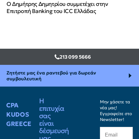
Ο Δημήτρης Δημητρίου συμμετέχει στην
Επιτροπή Banking του ICC Ελλάδας
213 099 5666
Ζητήστε μας ένα ραντεβού για δωρεάν
συμβουλευτική
Η
Μην χάσετε τα
CPA
επιτυχία
νέα μας!
KUDOS
Εγγραφείτε στο
σας
Newsletter!
είναι
GREECE
δέσμευσή
μας.