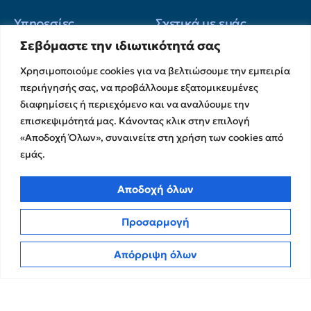
Υπηρεσίες
Σχετικά με εμάς
Σεβόμαστε την ιδιωτικότητά σας
Υπηρεσίες Ελέγχου &
Ο Όμιλος
Διασφάλισης
Η Ομάδα μας
Χρησιμοποιούμε cookies για να βελτιώσουμε την εμπειρία
Χρηματοικοικονομικές &
περιήγησής σας, να προβάλλουμε εξατομικευμένες
Ευκαιρίες Καριέρας
Συμβουλευτικές Υπηρεσίες
διαφημίσεις ή περιεχόμενο και να αναλύουμε την
Στρατηγικές Συνεργασίες
Υπηρεσίες Ανάπτυξης και
επισκεψιμότητά μας. Κάνοντας κλικ στην επιλογή
Καινοτομίας
Memberships
«Αποδοχή Όλων», συναινείτε στη χρήση των cookies από
Λογιστικές & Φορολογικές
Εκθέσεις Διαφάνειας
εμάς.
Υπηρεσίες
Επικοινωνία
Αποδοχή όλων
Insights
Πολιτική Απορρήτου
Προσαρμογή
Νέα
Όροι Χρήσης
Άρθρα
Απόρριψη όλων
Πολιτική Cookies
ΜΜΕ
CPA Kudos Greece
© 2026